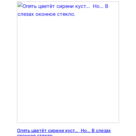
Опять цветёт сирени куст… Но… В слезах
оконное стекло.