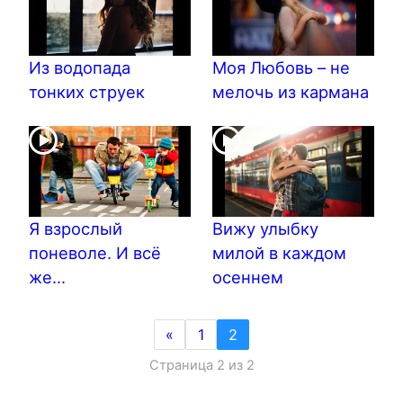
Из водопада
Моя Любовь – не
тонких струек
мелочь из кармана
Я взрослый
Вижу улыбку
поневоле. И всё
милой в каждом
же…
осеннем
«
1
2
Страница 2 из 2