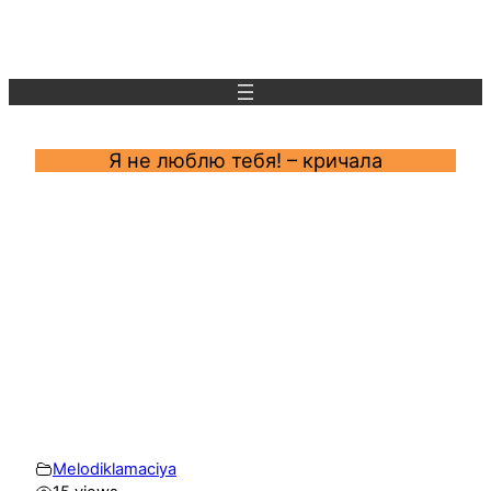
Перейти
к
содержимому
Я не люблю тебя! – кричала
Melodiklamaciya