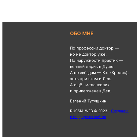
ОБО МНЕ
По профессии доктор —
но не доктор уже.
По наружности практик —
вечный лирик в Душе.
А по звёздам — Кот (Кролик),
хоть при этом и Лев.
А ещё -меланхолик
и приверженец Дев.
Евгений Тутушкин
RUSSIA-WEB © 2023 –
Создание
и поддержка сайтов