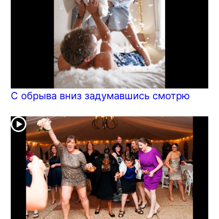
С обрыва вниз задумавшись смотрю