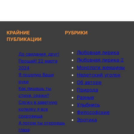
КРАЙНИЕ
РУБРИКИ
ПУБЛИКАЦИИ
Любовная лирика
До свидания, друг!
Любовная лирика-2
Прощай! 22 марта
Монологи женщины
2024
Недетский уголок
Я поцелую Ваши
руки
Об авторе
Как пишешь ты
Природа
стихи, скажи?
Разные
Сложу в заветную
Улыбнись
копилку я все
Философские
сокровища
Эротика
А потом ты откроешь
глаза