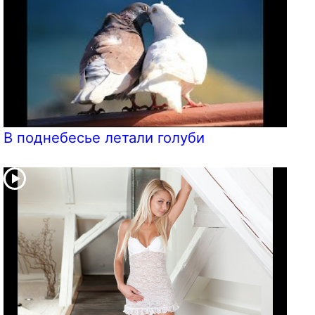
В поднебесье летали голуби