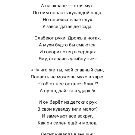
А на экране — стая мух.
По ним попасть кувалдой надо.
Но перехватывает дух
У завсегдатая детсада.
Слабеют руки. Дрожь в ногах.
А мухи будто бы смеются.
И говорит отец в сердцах
Ему, стараясь улыбнуться:
«Ну что же ты, мой славный сын,
Попасть не можешь мухе в харю,
Чтоб от неё остался блин!?
А ну-ка, дай-ка я ударю!»
И он берёт из детских рук
В свои кувалду (или молот)
И замечают все вокруг,
Как он силён ещё и молод.
Летит кувалда в вышину