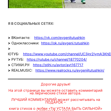
Я В СОЦИАЛЬНЫХ СЕТЯХ:
>
ВКонтакте:
https://vk.com/evgenitutushkin
>
Одноклассники:
https://ok.ru/evgeni.tutushkin
>
ЮТУБ:
https://www.youtube.com/channel/UC3jnr2IymA3Kh
>
РУТУБ:
https://rutube.ru/channel/18770204/
>
СТИХИ.РУ:
https://stihi.ru/avtor/avt167717
>
REALMUSIC:
https://www.realrocks.ru/evgenijtutushkin/
Дорогие друзья!
На этой странице вы можете оставить комментарий
на лирические стихи автора.
ЛУЧШИЙ КОММЕНТАРИЙ может рассчитывать на
ПОДАРОК –
книга стихов о любви «ТЫ УСТАЛА БЫТЬ СИЛЬНОЙ»