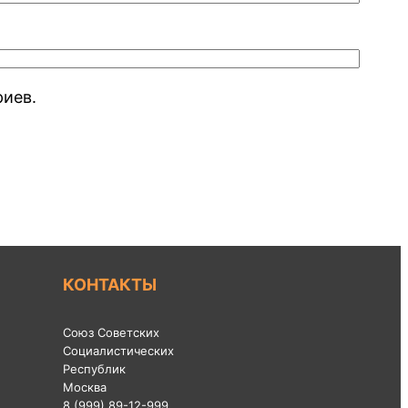
риев.
КОНТАКТЫ
Союз Советских
Социалистических
Республик
Москва
8 (999) 89-12-999