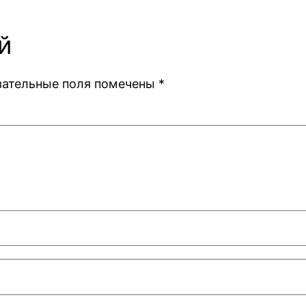
й
зательные поля помечены
*