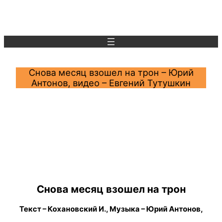
Перейти
к
содержимому
Снова месяц взошел на трон – Юрий
Антонов, видео – Евгений Тутушкин
Снова месяц взошел на трон
Текст – Кохановский И., Музыка – Юрий Антонов,